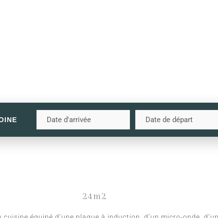
OINE
24m2
 cuisine équipé d’une plaque à induction, d’un micro-onde, d’un