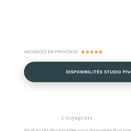
VACANCES EN PROVENCE





DISPONIBILITÉS STUDIO PIV
2 voyageurs
Situé au rez-de-chaussée, vous disposerez d’un coin