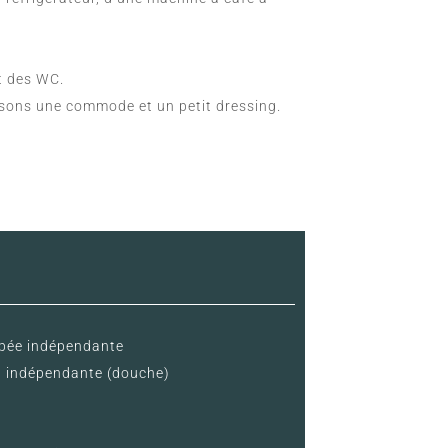
t des WC.
posons une commode et un petit dressing.
ipée indépendante
in indépendante (douche)