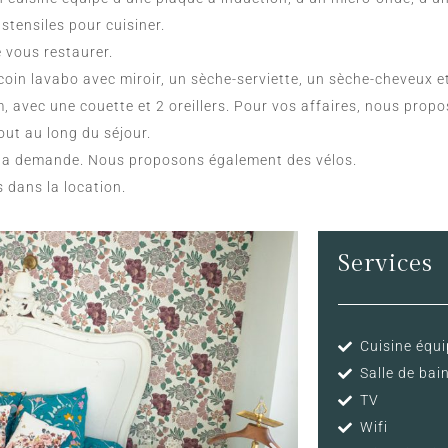
stensiles pour cuisiner.
e vous restaurer.
coin lavabo avec miroir, un sèche-serviette, un sèche-cheveux e
, avec une couette et 2 oreillers. Pour vos affaires, nous pro
out au long du séjour.
 la demande. Nous proposons également des vélos.
 dans la location.
Services
Cuisine équ
Salle de ba
TV
Wifi