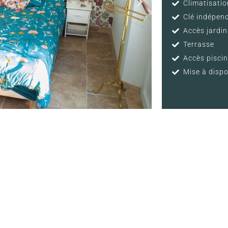
Climatisatio
Clé indépen
Accès jardin
Terrasse
Accès pisci
Mise à dispo