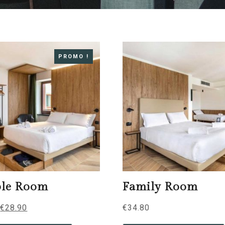
PROMO !
le Room
Family Room
€
28.90
€
34.80