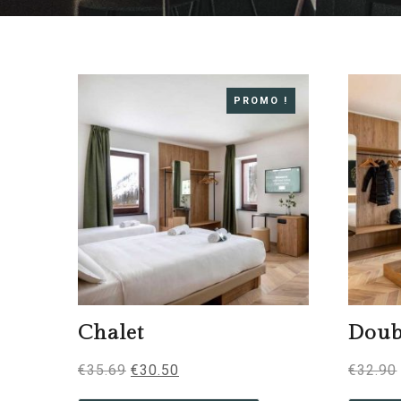
PROMO !
Chalet
Doub
€
35.69
€
30.50
€
32.90