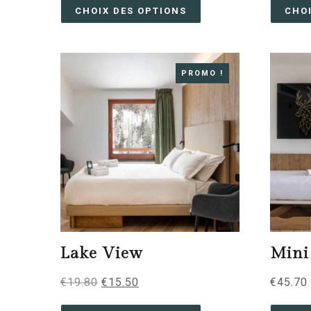
CHOIX DES OPTIONS
CHO
PROMO !
Lake View
Mini
€
19.80
€
15.50
€
45.70