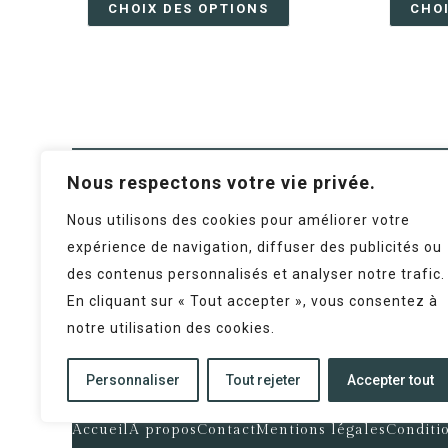
CHOIX DES OPTIONS
CHO
Nous respectons votre vie privée.
Nous utilisons des cookies pour améliorer votre
Téléphone
expérience de navigation, diffuser des publicités ou
TOUS LES JOURS
des contenus personnalisés et analyser notre trafic.
Alban: + 33 6 36 15 79 46
En cliquant sur « Tout accepter », vous consentez à
Laurie: + 33 6 99 17 27 99
notre utilisation des cookies.
Personnaliser
Tout rejeter
Accepter tout
Accueil
À propos
Contact
Mentions légales
Conditi